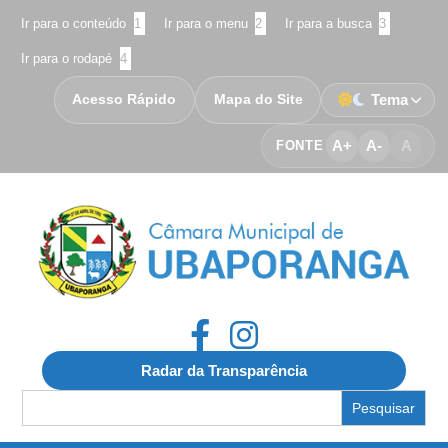
Ir para o conteúdo
1
Ir para o menu
2
Ir para a busca
3
Ir para o rodapé
4
Acesso Rápido
Mapa do Site
Tema
A+
A-
A
FONTE
Radar da Transparência
Search
for: