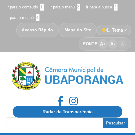
Ir para o conteúdo
1
Ir para o menu
2
Ir para a busca
3
Ir para o rodapé
4
Acesso Rápido
Mapa do Site
Tema
A+
A-
A
FONTE
Radar da Transparência
Search
for: