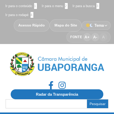
Ir para o conteúdo
1
Ir para o menu
2
Ir para a busca
3
Ir para o rodapé
4
Acesso Rápido
Mapa do Site
Tema
A+
A-
A
FONTE
Radar da Transparência
Search
for: