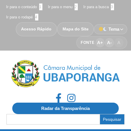
Ir para o conteúdo
1
Ir para o menu
2
Ir para a busca
3
Ir para o rodapé
4
Acesso Rápido
Mapa do Site
Tema
A+
A-
A
FONTE
Radar da Transparência
Search
for: