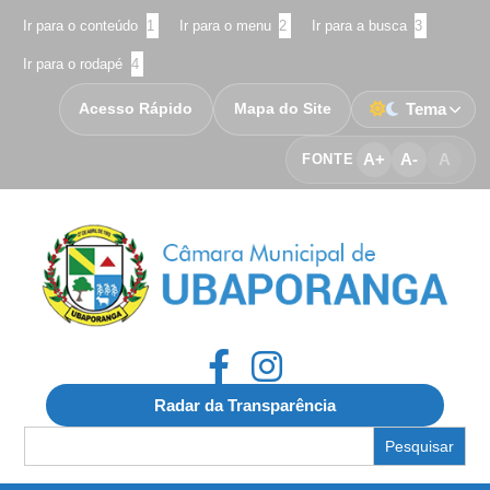
Ir para o conteúdo
1
Ir para o menu
2
Ir para a busca
3
Ir para o rodapé
4
Acesso Rápido
Mapa do Site
Tema
A+
A-
A
FONTE
Radar da Transparência
Search
for: