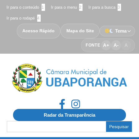
Ir para o conteúdo
1
Ir para o menu
2
Ir para a busca
3
Ir para o rodapé
4
Acesso Rápido
Mapa do Site
Tema
A+
A-
A
FONTE
Radar da Transparência
Search
for: