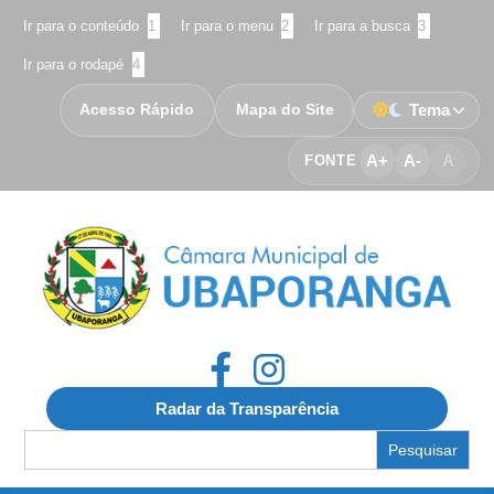
Ir para o conteúdo
1
Ir para o menu
2
Ir para a busca
3
Ir para o rodapé
4
Acesso Rápido
Mapa do Site
Tema
A+
A-
A
FONTE
Radar da Transparência
Search
for: