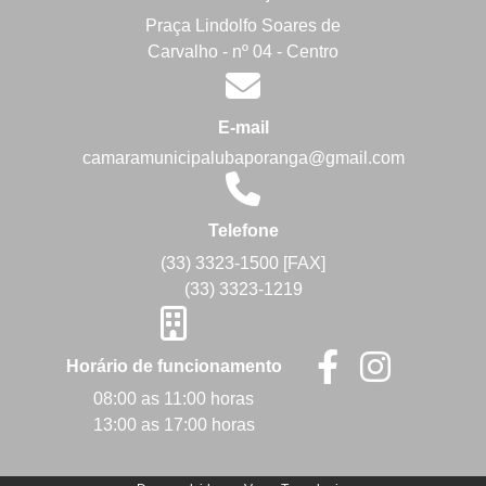
Praça Lindolfo Soares de
Carvalho - nº 04 - Centro
E-mail
camaramunicipalubaporanga@gmail.com
Telefone
(33) 3323-1500 [FAX]
(33) 3323-1219
Horário de funcionamento
08:00 as 11:00 horas
13:00 as 17:00 horas