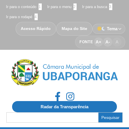
Ir para o conteúdo
1
Ir para o menu
2
Ir para a busca
3
Ir para o rodapé
4
Acesso Rápido
Mapa do Site
Tema
A+
A-
A
FONTE
Radar da Transparência
Search
for: