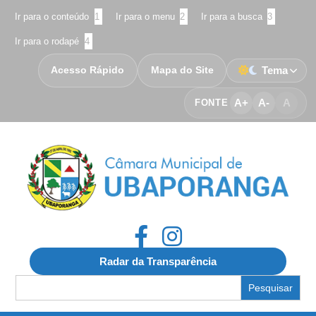
Ir para o conteúdo
1
Ir para o menu
2
Ir para a busca
3
Ir para o rodapé
4
Acesso Rápido
Mapa do Site
Tema
A+
A-
A
FONTE
Radar da Transparência
Search
for: