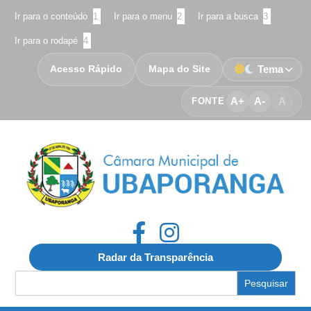
Ir para o conteúdo
1
Ir para o menu
2
Ir para a busca
3
Ir para o rodapé
4
Acesso Rápido
Mapa do Site
Tema
A+
A-
A
FONTE
Radar da Transparência
Search
for: