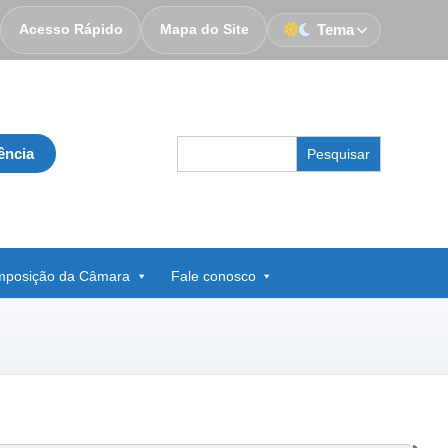
Acesso Rápido
Mapa do Site
Tema
Search
ência
for:
posição da Câmara
Fale conosco