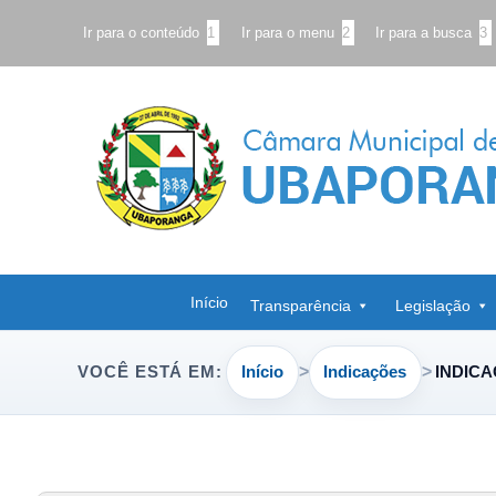
Ir para o conteúdo
1
Ir para o menu
2
Ir para a busca
3
Início
Transparência
Legislação
Início
Indicações
INDICA
VOCÊ ESTÁ EM: