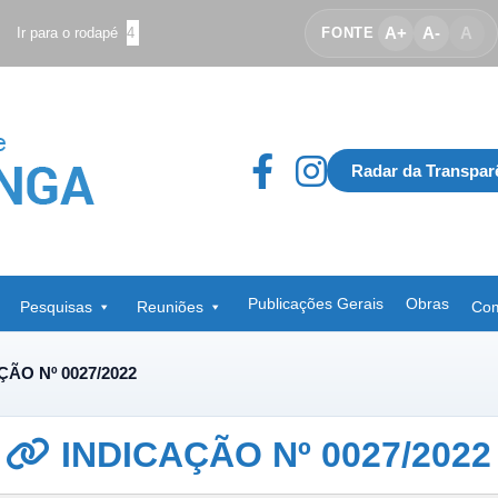
A+
A-
A
Ir para o rodapé
4
FONTE
Radar da Transpar
Publicações Gerais
Obras
Pesquisas
Reuniões
Com
ÇÃO Nº 0027/2022
INDICAÇÃO Nº 0027/2022