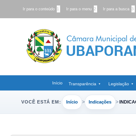
Ir para o conteúdo
1
Ir para o menu
2
Ir para a busca
3
Início
Transparência
Legislação
Início
Indicações
INDICA
VOCÊ ESTÁ EM: