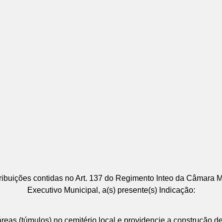
buições contidas no Art. 137 do Regimento Inteo da Câmara M
Executivo Municipal, a(s) presente(s) Indicação:
s (túmulos) no cemitério local e providencie a construção de g