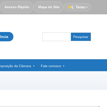
Acesso Rápido
Mapa do Site
Tema
Search
ência
for:
posição da Câmara
Fale conosco