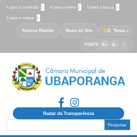
Ir para o conteúdo
1
Ir para o menu
2
Ir para a busca
3
Ir para o rodapé
4
Acesso Rápido
Mapa do Site
Tema
A+
A-
A
FONTE
Radar da Transparência
Search
for: