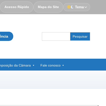
Acesso Rápido
Mapa do Site
Tema
Search
ência
for:
posição da Câmara
Fale conosco