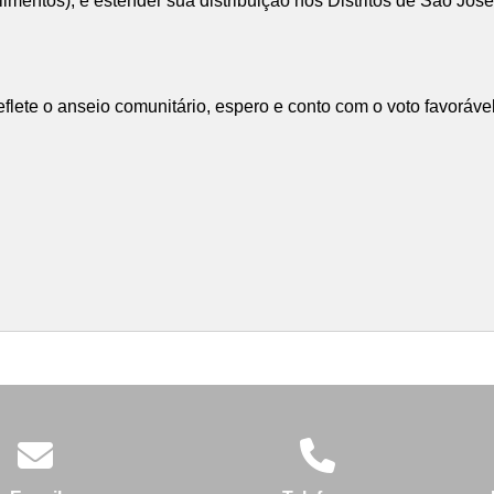
imentos), e estender sua distribuição nos Distritos de São Jo
eflete o anseio comunitário, espero e conto com o voto favoráv