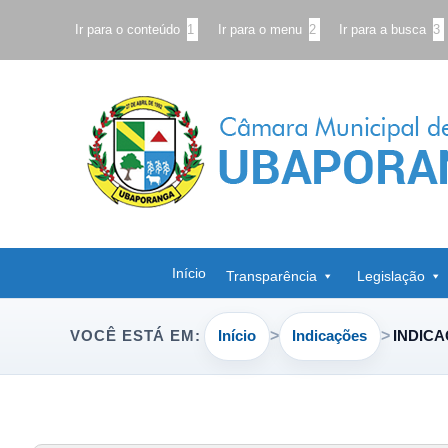
Ir para o conteúdo
1
Ir para o menu
2
Ir para a busca
3
Início
Transparência
Legislação
Início
Indicações
INDICA
VOCÊ ESTÁ EM: