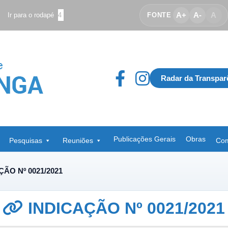
A+
A-
A
Ir para o rodapé
4
FONTE
Radar da Transpar
Publicações Gerais
Obras
Pesquisas
Reuniões
Com
ÇÃO Nº 0021/2021
INDICAÇÃO Nº 0021/2021