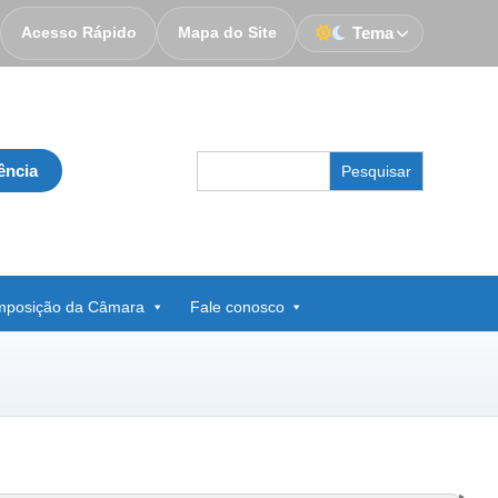
Acesso Rápido
Mapa do Site
Tema
Search
ência
for:
posição da Câmara
Fale conosco