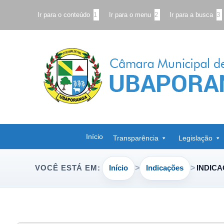
Ir para o conteúdo
1
Ir para o menu
2
Ir para a busca
3
Início
Transparência
Legislação
Início
Indicações
INDICA
VOCÊ ESTÁ EM: