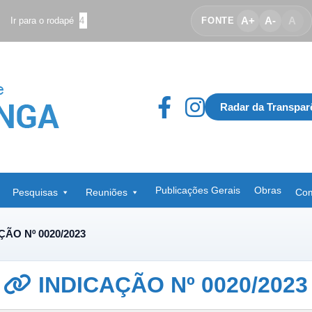
A+
A-
A
Ir para o rodapé
4
FONTE
Radar da Transpar
Publicações Gerais
Obras
Pesquisas
Reuniões
Com
ÇÃO Nº 0020/2023
INDICAÇÃO Nº 0020/2023