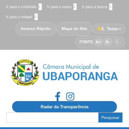
Ir para o conteúdo
1
Ir para o menu
2
Ir para a busca
3
Ir para o rodapé
4
Acesso Rápido
Mapa do Site
Tema
A+
A-
A
FONTE
Radar da Transparência
Search
for: