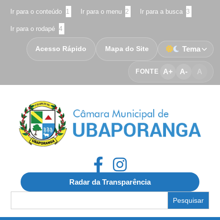
Ir para o conteúdo
1
Ir para o menu
2
Ir para a busca
3
Ir para o rodapé
4
Acesso Rápido
Mapa do Site
Tema
A+
A-
A
FONTE
Radar da Transparência
Search
for: