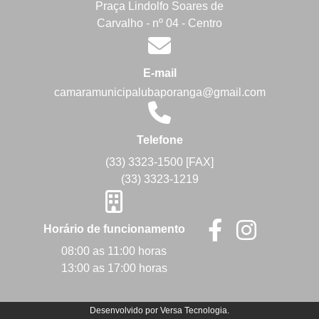
Praça Lindolfo Soares de
Carvalho - nº 04 - Centro
E-mail
camaramunicipalubaporanga@gmail.com
Telefone
(33) 3323-1500 [FAX]
(33) 3323-1219
Horário de funcionamento
08:00 as 11:00 horas
13:00 as 17:00 horas
Desenvolvido por
Versa Tecnologia
.