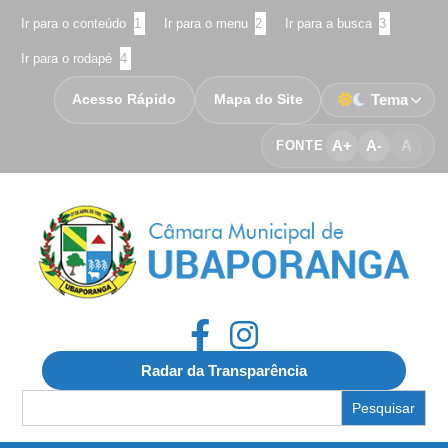
Ir para o conteúdo
1
Ir para o menu
2
Ir para a busca
3
Ir para o rodapé
4
Acesso Rápido
Mapa do Site
Tema
A+
A-
A
FONTE
Radar da Transparência
Search
for: