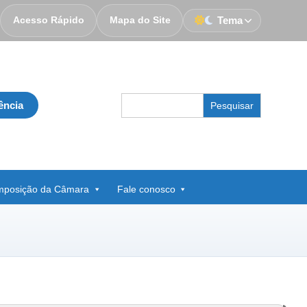
Acesso Rápido
Mapa do Site
Tema
Search
ência
for:
posição da Câmara
Fale conosco