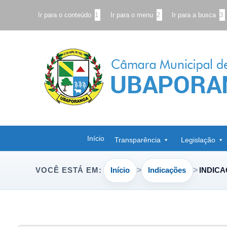
Ir para o conteúdo
1
Ir para o menu
2
Ir para a busca
3
Início
Transparência
Legislação
Início
Indicações
INDICA
VOCÊ ESTÁ EM: