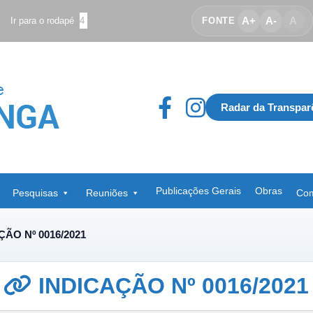
A+
A-
A
Ir para o rodapé
4
FONTE
Radar da Transpar
Publicações Gerais
Obras
Pesquisas
Reuniões
Com
ÇÃO Nº 0016/2021
INDICAÇÃO Nº 0016/2021