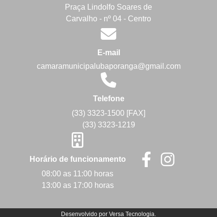
Praça Lindolfo Soares de
Carvalho - nº 04 - Centro
E-mail
camaramunicipalubaporanga@gmail.com
Telefone
(33) 3323-1500 [FAX]
(33) 3323-1219
Horário de funcionamento
08:00 as 11:00 horas
13:00 as 17:00 horas
Desenvolvido por
Versa Tecnologia
.