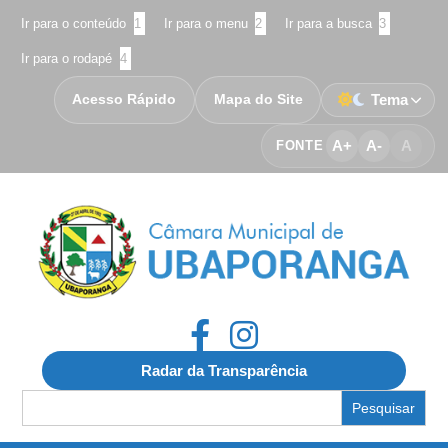
Ir para o conteúdo
1
Ir para o menu
2
Ir para a busca
3
Ir para o rodapé
4
Acesso Rápido
Mapa do Site
Tema
A+
A-
A
FONTE
Radar da Transparência
Search
for: