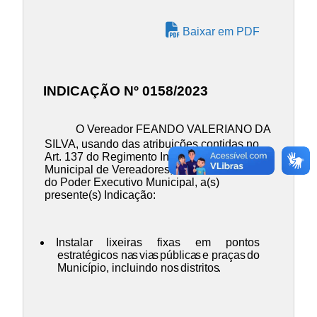
Baixar em PDF
INDICAÇÃO Nº 0158/2023
O Vereador FEANDO VALERIANO DA
SILVA, usando das atribuições contidas no
Art. 137 do Regimento Inteo da Câmara
Municipal de Vereadores, INDICA ao Chefe
do Poder Executivo Municipal, a(s)
presente(s) Indicação:
Instalar
lixeiras fixas em pontos
estratégicos na
s
via
s
pública
s
e praças
do
Município, incluindo nos
distritos
.