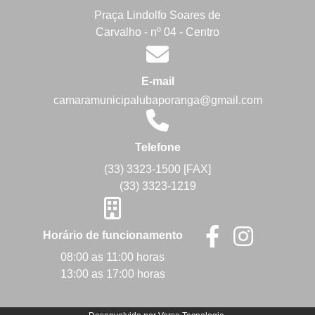
Praça Lindolfo Soares de
Carvalho - nº 04 - Centro
E-mail
camaramunicipalubaporanga@gmail.com
Telefone
(33) 3323-1500 [FAX]
(33) 3323-1219
Horário de funcionamento
08:00 as 11:00 horas
13:00 as 17:00 horas