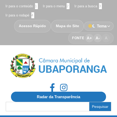
Ir para o conteúdo
1
Ir para o menu
2
Ir para a busca
3
Ir para o rodapé
4
Acesso Rápido
Mapa do Site
Tema
A+
A-
A
FONTE
Radar da Transparência
Search
for: