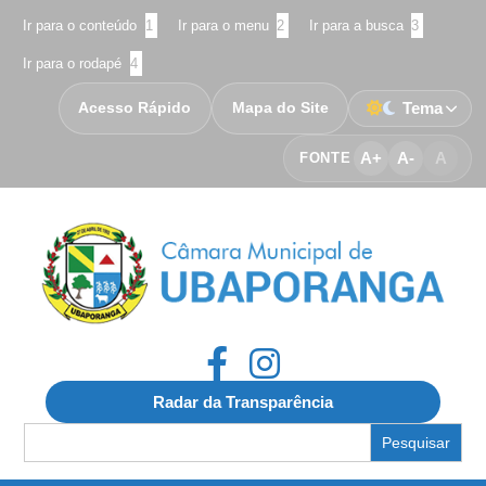
Ir para o conteúdo
1
Ir para o menu
2
Ir para a busca
3
Ir para o rodapé
4
Acesso Rápido
Mapa do Site
Tema
A+
A-
A
FONTE
Radar da Transparência
Search
for: