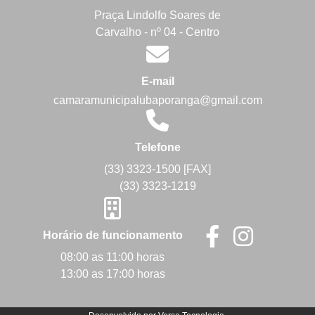
Praça Lindolfo Soares de
Carvalho - nº 04 - Centro
E-mail
camaramunicipalubaporanga@gmail.com
Telefone
(33) 3323-1500 [FAX]
(33) 3323-1219
Horário de funcionamento
08:00 as 11:00 horas
13:00 as 17:00 horas