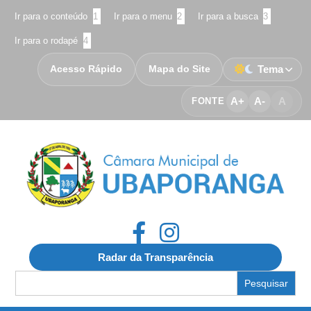
Ir para o conteúdo
1
Ir para o menu
2
Ir para a busca
3
Ir para o rodapé
4
Acesso Rápido
Mapa do Site
Tema
A+
A-
A
FONTE
Radar da Transparência
Search
for: