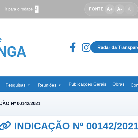
A+
A-
A
Ir para o rodapé
4
FONTE
Radar da Transpar
Publicações Gerais
Obras
Pesquisas
Reuniões
Com
ÇÃO Nº 00142/2021
INDICAÇÃO Nº 00142/202