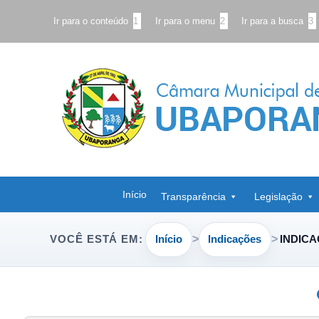
Ir para o conteúdo
1
Ir para o menu
2
Ir para a busca
3
Início
Transparência
Legislação
Início
Indicações
INDICA
VOCÊ ESTÁ EM: