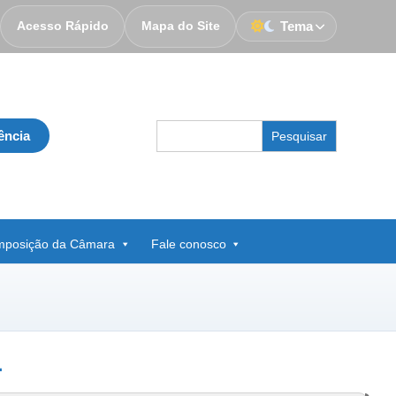
Acesso Rápido
Mapa do Site
Tema
Search
ência
for:
posição da Câmara
Fale conosco
1