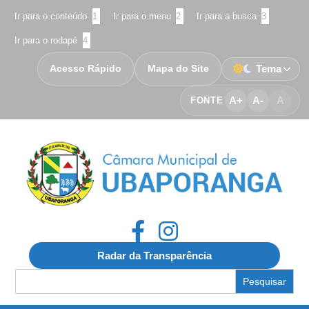
Ir para o conteúdo
1
Ir para o menu
2
Ir para a busca
3
Ir para o rodapé
4
Acesso Rápido
Mapa do Site
Tema
A+
A-
A
FONTE
Radar da Transparência
Search
for: