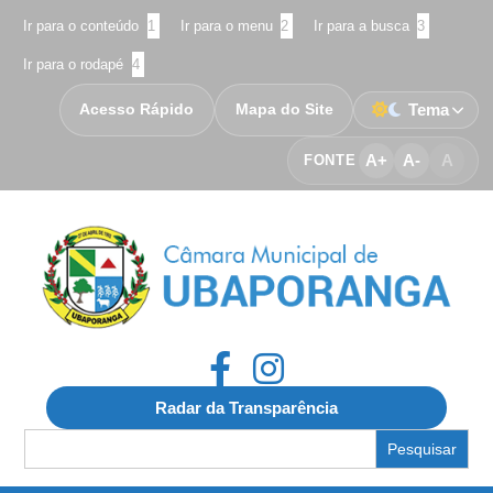
Ir para o conteúdo
1
Ir para o menu
2
Ir para a busca
3
Ir para o rodapé
4
Acesso Rápido
Mapa do Site
Tema
A+
A-
A
FONTE
Radar da Transparência
Search
for: