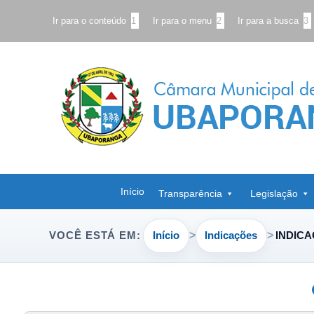
Ir para o conteúdo
1
Ir para o menu
2
Ir para a busca
3
Início
Transparência
Legislação
Início
Indicações
INDICA
VOCÊ ESTÁ EM: