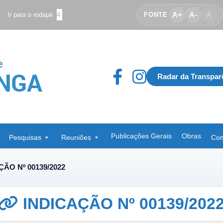
A+
A-
A
Ir para o rodapé
4
FONTE
Radar da Transpar
Publicações Gerais
Obras
Pesquisas
Reuniões
Com
ÇÃO Nº 00139/2022
INDICAÇÃO Nº 00139/202