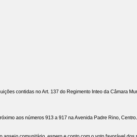
ições contidas no Art. 137 do Regimento Inteo da Câmara Mun
 próximo aos números 913 a 917 na Avenida Padre Rino, Centro
e o anseio comunitário, espero e conto com o voto favorável dos