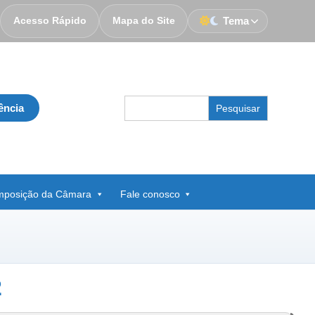
Acesso Rápido
Mapa do Site
Tema
Search
ência
for:
posição da Câmara
Fale conosco
2