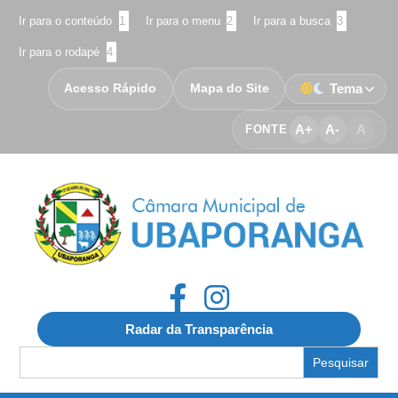
Ir para o conteúdo
1
Ir para o menu
2
Ir para a busca
3
Ir para o rodapé
4
Acesso Rápido
Mapa do Site
Tema
A+
A-
A
FONTE
Radar da Transparência
Search
for: