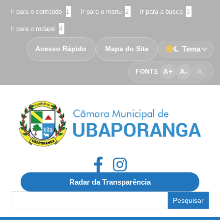
Ir para o conteúdo
1
Ir para o menu
2
Ir para a busca
3
Ir para o rodapé
4
Acesso Rápido
Mapa do Site
Tema
A+
A-
A
FONTE
Radar da Transparência
Search
for: