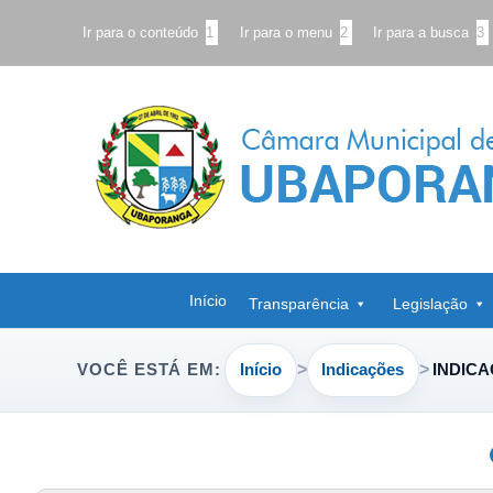
Ir para o conteúdo
1
Ir para o menu
2
Ir para a busca
3
Início
Transparência
Legislação
Início
Indicações
INDICA
VOCÊ ESTÁ EM: