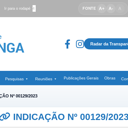
A+
A-
A
Ir para o rodapé
4
FONTE
Radar da Transpar
Publicações Gerais
Obras
Pesquisas
Reuniões
Com
ÇÃO Nº 00129/2023
INDICAÇÃO Nº 00129/202