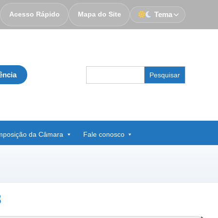
Acesso Rápido
Mapa do Site
Tema
Search
ência
for:
posição da Câmara
Fale conosco
3