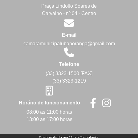
Praça Lindolfo Soares de
Carvalho - nº 04 - Centro
E-mail
camaramunicipalubaporanga@gmail.com
Telefone
(33) 3323-1500 [FAX]
(33) 3323-1219
Horário de funcionamento
08:00 as 11:00 horas
13:00 as 17:00 horas
Desenvolvido por
Versa Tecnologia
.