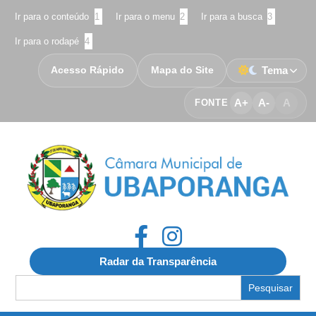
Ir para o conteúdo
1
Ir para o menu
2
Ir para a busca
3
Ir para o rodapé
4
Acesso Rápido
Mapa do Site
Tema
A+
A-
A
FONTE
Radar da Transparência
Search
for: