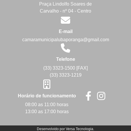
Praça Lindolfo Soares de
Carvalho - nº 04 - Centro
E-mail
camaramunicipalubaporanga@gmail.com
Telefone
(33) 3323-1500 [FAX]
(33) 3323-1219
Horário de funcionamento
08:00 as 11:00 horas
13:00 as 17:00 horas
Desenvolvido por
Versa Tecnologia
.