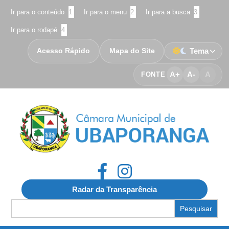
Ir para o conteúdo
1
Ir para o menu
2
Ir para a busca
3
Ir para o rodapé
4
Acesso Rápido
Mapa do Site
Tema
A+
A-
A
FONTE
Radar da Transparência
Search
for: