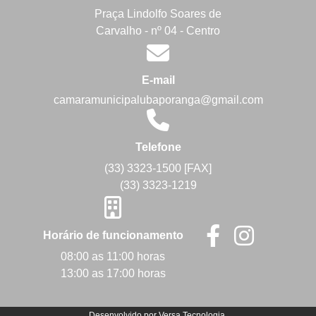
Praça Lindolfo Soares de
Carvalho - nº 04 - Centro
E-mail
camaramunicipalubaporanga@gmail.com
Telefone
(33) 3323-1500 [FAX]
(33) 3323-1219
Horário de funcionamento
08:00 as 11:00 horas
13:00 as 17:00 horas
Desenvolvido por
Versa Tecnologia
.