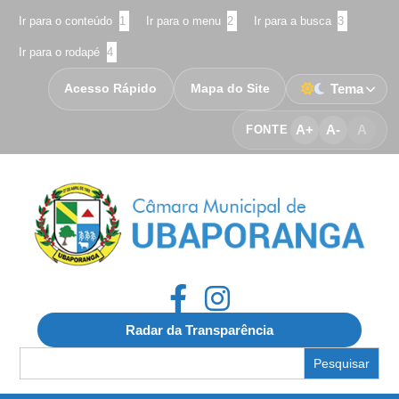
Ir para o conteúdo
1
Ir para o menu
2
Ir para a busca
3
Ir para o rodapé
4
Acesso Rápido
Mapa do Site
Tema
A+
A-
A
FONTE
Radar da Transparência
Search
for: