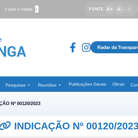
A+
A-
A
Ir para o rodapé
4
FONTE
Radar da Transpar
Publicações Gerais
Obras
Pesquisas
Reuniões
Com
ÇÃO Nº 00120/2023
INDICAÇÃO Nº 00120/202