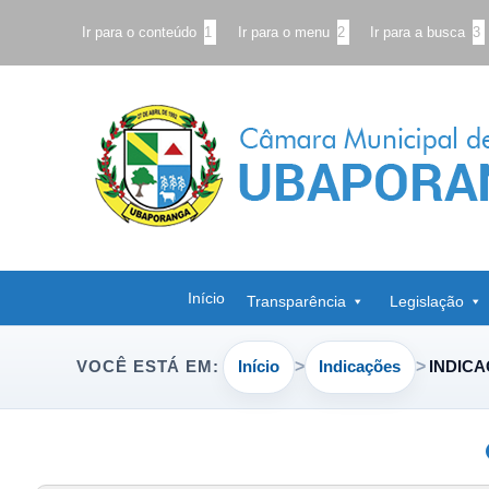
Ir para o conteúdo
1
Ir para o menu
2
Ir para a busca
3
Início
Transparência
Legislação
Início
Indicações
INDICA
VOCÊ ESTÁ EM: