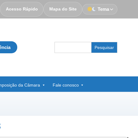
Acesso Rápido
Mapa do Site
Tema
Search
ência
for:
posição da Câmara
Fale conosco
3