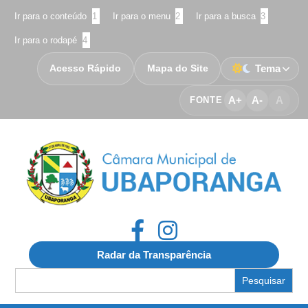
Ir para o conteúdo
1
Ir para o menu
2
Ir para a busca
3
Ir para o rodapé
4
Acesso Rápido
Mapa do Site
Tema
A+
A-
A
FONTE
Radar da Transparência
Search
for: