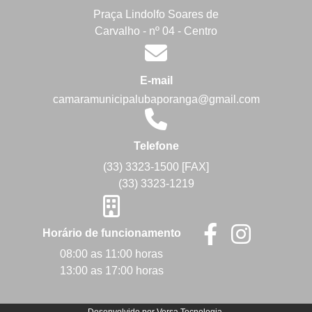
Praça Lindolfo Soares de
Carvalho - nº 04 - Centro
E-mail
camaramunicipalubaporanga@gmail.com
Telefone
(33) 3323-1500 [FAX]
(33) 3323-1219
Horário de funcionamento
08:00 as 11:00 horas
13:00 as 17:00 horas