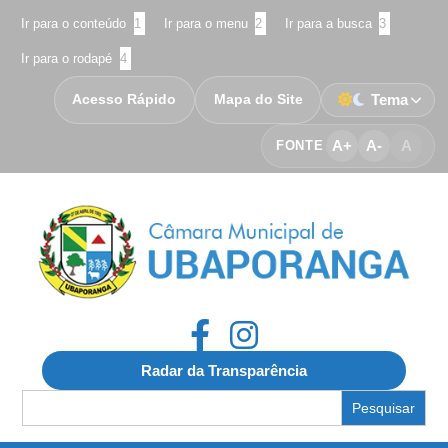
Ir para o conteúdo
1
Ir para o menu
2
Ir para a busca
3
Ir para o rodapé
4
Acesso Rápido
Mapa do Site
Tema
A+
A-
A
FONTE
Radar da Transparência
Search
for: