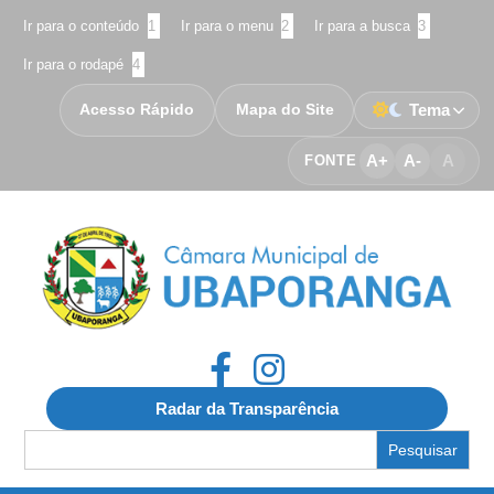
Ir para o conteúdo
1
Ir para o menu
2
Ir para a busca
3
Ir para o rodapé
4
Acesso Rápido
Mapa do Site
Tema
A+
A-
A
FONTE
Radar da Transparência
Search
for: