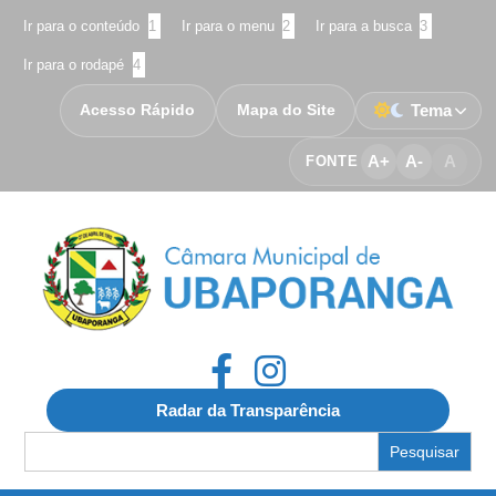
Ir para o conteúdo
1
Ir para o menu
2
Ir para a busca
3
Ir para o rodapé
4
Acesso Rápido
Mapa do Site
Tema
A+
A-
A
FONTE
Radar da Transparência
Search
for: