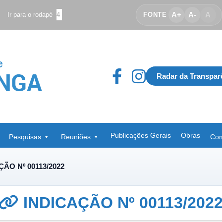
A+
A-
A
Ir para o rodapé
4
FONTE
Radar da Transpar
Publicações Gerais
Obras
Pesquisas
Reuniões
Com
ÇÃO Nº 00113/2022
INDICAÇÃO Nº 00113/202