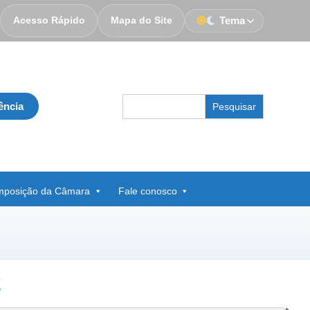
Acesso Rápido
Mapa do Site
Tema
Search
ência
for:
posição da Câmara
Fale conosco
2