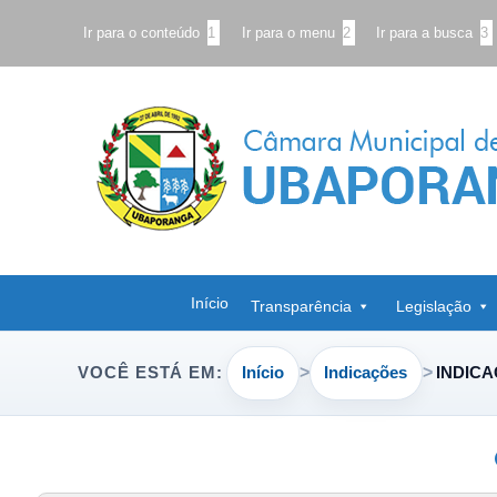
Ir para o conteúdo
1
Ir para o menu
2
Ir para a busca
3
Início
Transparência
Legislação
Início
Indicações
INDICA
VOCÊ ESTÁ EM: