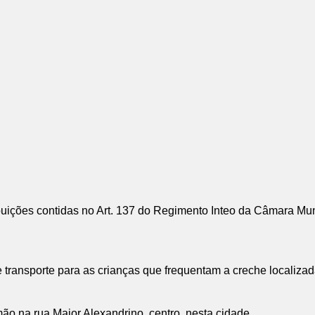
ições contidas no Art. 137 do Regimento Inteo da Câmara Mu
transporte para as crianças que frequentam a creche localizada
mão na rua Major Alexandrino, centro, nesta cidade