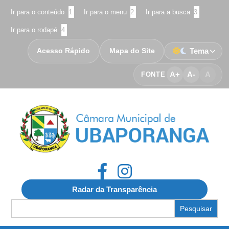
Ir para o conteúdo
1
Ir para o menu
2
Ir para a busca
3
Ir para o rodapé
4
Acesso Rápido
Mapa do Site
Tema
A+
A-
A
FONTE
Radar da Transparência
Search
for: