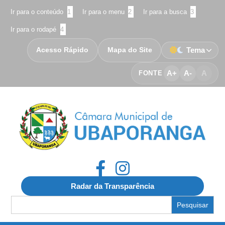
Ir para o conteúdo
1
Ir para o menu
2
Ir para a busca
3
Ir para o rodapé
4
Acesso Rápido
Mapa do Site
Tema
A+
A-
A
FONTE
Radar da Transparência
Search
for: