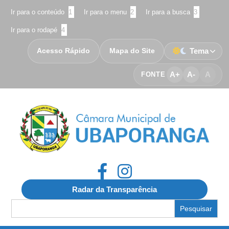
Ir para o conteúdo
1
Ir para o menu
2
Ir para a busca
3
Ir para o rodapé
4
Acesso Rápido
Mapa do Site
Tema
A+
A-
A
FONTE
Radar da Transparência
Search
for: