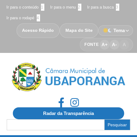
Ir para o conteúdo
1
Ir para o menu
2
Ir para a busca
3
Ir para o rodapé
4
Acesso Rápido
Mapa do Site
Tema
A+
A-
A
FONTE
Radar da Transparência
Search
for: