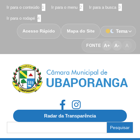
Ir para o conteúdo
1
Ir para o menu
2
Ir para a busca
3
Ir para o rodapé
4
Acesso Rápido
Mapa do Site
Tema
A+
A-
A
FONTE
Radar da Transparência
Search
for: