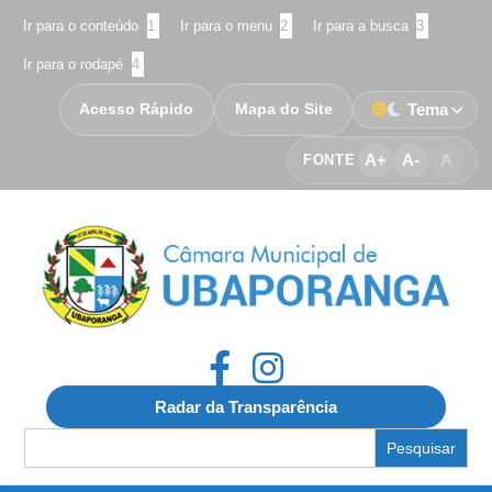
Ir para o conteúdo
1
Ir para o menu
2
Ir para a busca
3
Ir para o rodapé
4
Acesso Rápido
Mapa do Site
Tema
A+
A-
A
FONTE
Radar da Transparência
Search
for: