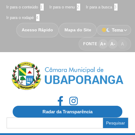
Ir para o conteúdo
1
Ir para o menu
2
Ir para a busca
3
Ir para o rodapé
4
Acesso Rápido
Mapa do Site
Tema
A+
A-
A
FONTE
Radar da Transparência
Search
for: