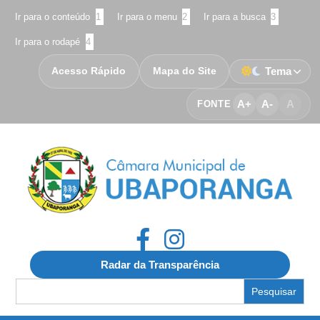
Ir para o conteúdo
1
Ir para o menu
2
Ir para a busca
3
Ir para o rodapé
4
Acesso Rápido
Mapa do Site
Tema
A+
A-
A
FONTE
Radar da Transparência
Search
for: