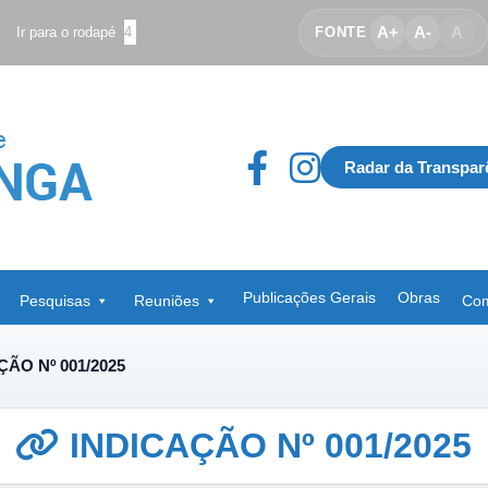
A+
A-
A
Ir para o rodapé
4
FONTE
Radar da Transpar
Publicações Gerais
Obras
Pesquisas
Reuniões
Com
ÇÃO Nº 001/2025
INDICAÇÃO Nº 001/2025