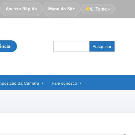
Acesso Rápido
Mapa do Site
Tema
Search
ência
for:
posição da Câmara
Fale conosco