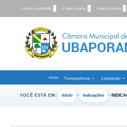
Ir para o conteúdo
1
Ir para o menu
2
Ir para a busca
3
Início
Transparência
Legislação
Início
Indicações
INDICA
VOCÊ ESTÁ EM: