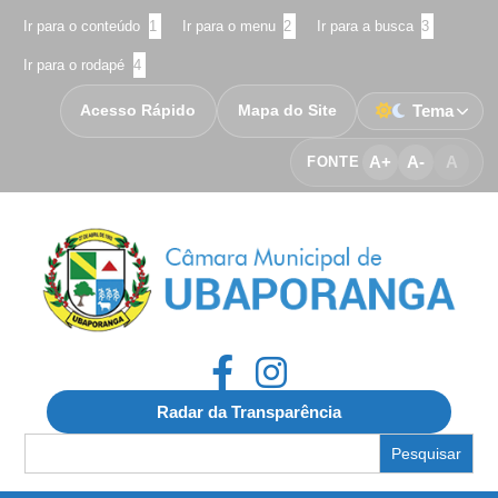
Ir para o conteúdo
1
Ir para o menu
2
Ir para a busca
3
Ir para o rodapé
4
Acesso Rápido
Mapa do Site
Tema
A+
A-
A
FONTE
Radar da Transparência
Search
for: